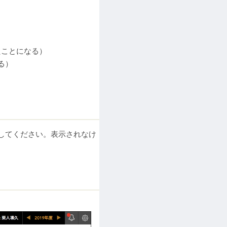
たことになる）
る）
。
してください。表示されなけ