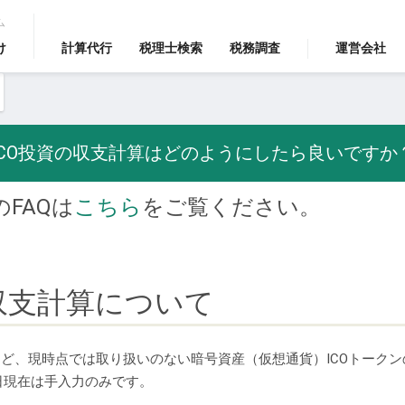
ム
け
計算代行
税理士検索
税務調査
運営会社
ICO投資の収支計算はどのようにしたら良いですか
AQは
こちら
をご覧ください。
の収支計算について
CO投資など、現時点では取り扱いのない暗号資産（仮想通貨）ICOトー
8日現在は手入力のみです。