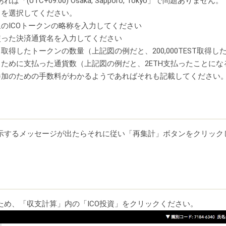
UTC+09:00) Osaka, Sapporo, Tokyo」で問題ありません。
」を選択してください。
象のICOトークンの略称を入力してください
使った決済通貨名を入力してください
取得したトークンの数量（上記図の例だと、200,000TEST取得し
るために支払った通貨数（上記図の例だと、2ETH支払ったことにな
O参加のための手数料がわかるようであればそれも記載してください
示するメッセージが出たらそれに従い「再集計」ボタンをクリック
ため、「収支計算」内の「ICO投資」をクリックください。